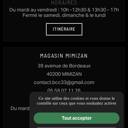
HORAIRES
Du mardi au vendredi : 10h -12h30 & 13h30 - 17h
Fermé le samedi, dimanche & le lundi
ITINÉRAIRE
MAGASIN MIMIZAN
39 avenue de Bordeaux
40200 MIMIZAN
contact.bcc33@gmail.com
05 58 07 11 76
Ce site utilise des cookies et vous donne le
HORAIRES
contrôle sur ceux que vous souhaitez activer
Du mardi au samedi : 10h - 12h30 & 13h30 - 17h
Fermé le dimanche & lundi
Tout accepter
ITINÉRAIRE