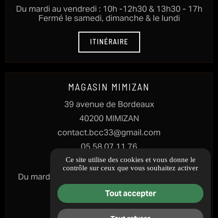
Du mardi au vendredi : 10h -12h30 & 13h30 - 17h
Fermé le samedi, dimanche & le lundi
ITINÉRAIRE
MAGASIN MIMIZAN
39 avenue de Bordeaux
40200 MIMIZAN
contact.bcc33@gmail.com
05 58 07 11 76
Ce site utilise des cookies et vous donne le
HORAIRES
contrôle sur ceux que vous souhaitez activer
Du mardi au samedi : 10h - 12h30 & 13h30 - 17h
Fermé le dimanche & lundi
Tout accepter
ITINÉRAIRE
Tout refuser