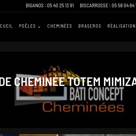
BIGANOS :
05 40 25 13 91
BISCARROSSE :
05 58 04 64 
CUEIL
POÊLES
CHEMINÉES
BRASEROS
RÉALISATION
DE CHEMINÉE TOTEM MIMIZ