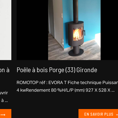
on à
Poêle à bois Porge (33) Gironde
ROMOTOP réf : EVORA T Fiche technique Puissa
4 kwRendement 80 %H/L/P (mm) 927 X 528 X ...
vrir
 ...
EN SAVOIR PLUS