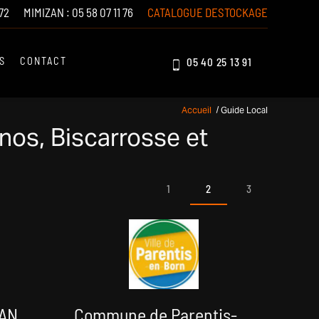
72
MIMIZAN :
05 58 07 11 76
CATALOGUE DESTOCKAGE
S
CONTACT
05 40 25 13 91
Accueil
Guide Local
nos, Biscarrosse et
1
2
3
ZAN
Commune de Parentis-