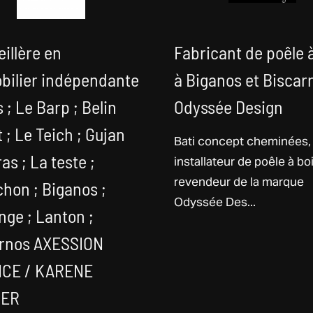
illère en
Fabricant de poêle 
bilier indépendante
à Biganos et Biscar
s ; Le Barp ; Belin
Odyssée Design
t ; Le Teich ; Gujan
Bati concept cheminées,
installateur de poêle à bo
as ; La teste ;
revendeur de la marque
hon ; Biganos ;
Odyssée Des...
ge ; Lanton ;
rnos AXESSION
CE / KARENE
TER