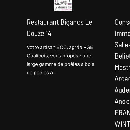
Restaurant Biganos Le
Conse
Douze 14
immo
Salle
Votre artisan BCC, agrée RGE
Qualibois, vous propose une
Belie
large gamme de poêles à bois,
Mestr
de poêles à...
Arcac
Auden
Ande
FRAN
WIN