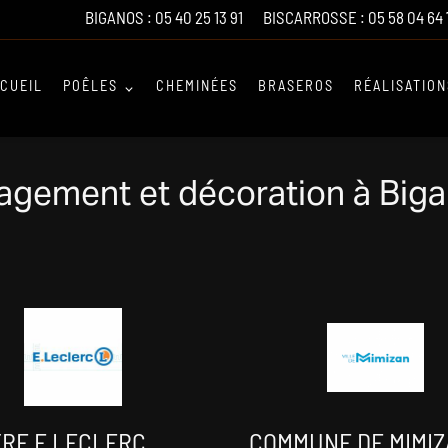
BIGANOS :
05 40 25 13 91
BISCARROSSE :
05 58 04 64 
CUEIL
POÊLES
CHEMINÉES
BRASEROS
RÉALISATION
gement et décoration à Biga
RE E LECLERC
COMMUNE DE MIMI