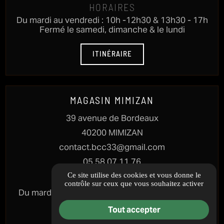
HORAIRES
Du mardi au vendredi : 10h -12h30 & 13h30 - 17h
Fermé le samedi, dimanche & le lundi
ITINÉRAIRE
MAGASIN MIMIZAN
39 avenue de Bordeaux
40200 MIMIZAN
contact.bcc33@gmail.com
05 58 07 11 76
Ce site utilise des cookies et vous donne le
HORAIRES
contrôle sur ceux que vous souhaitez activer
Du mardi au samedi : 10h - 12h30 & 13h30 - 17h
Fermé le dimanche & lundi
Tout accepter