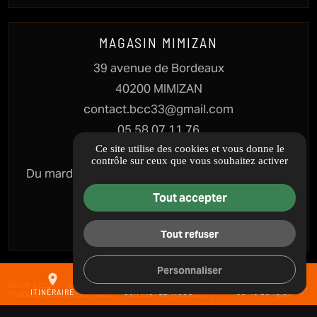
MAGASIN MIMIZAN
39 avenue de Bordeaux
40200 MIMIZAN
contact.bcc33@gmail.com
05 58 07 11 76
Ce site utilise des cookies et vous donne le
HORAIRES
contrôle sur ceux que vous souhaitez activer
Du mardi au samedi : 10h - 12h30 & 13h30 - 17h
Fermé le dimanche & lundi
Tout accepter
ITINÉRAIRE
Tout refuser
Personnaliser
place
mail
call
Guide Local
Informations complémentaires
Mentions légales
Politique de confidentialité
Gestion des cookies
ITINÉRAIRE
CONTACTEZ-NOUS
05 40 25 13 91