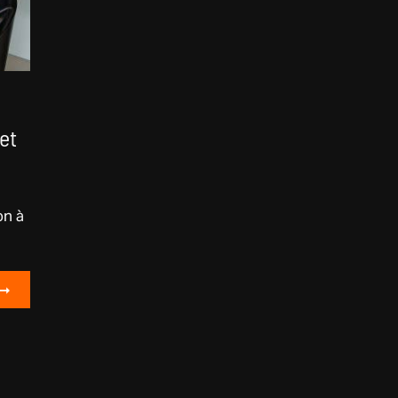
et
on à