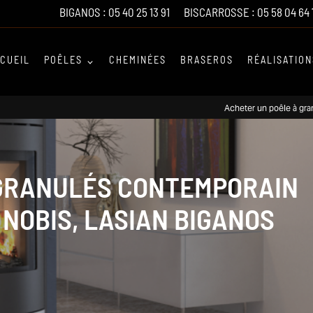
BIGANOS :
05 40 25 13 91
BISCARROSSE :
05 58 04 64 
CUEIL
POÊLES
CHEMINÉES
BRASEROS
RÉALISATION
Acheter un poêle à gra
 GRANULÉS CONTEMPORAIN
 NOBIS, LASIAN BIGANOS