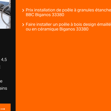
Prix installation de poêle à granules étanch
BBC Biganos 33380
Faire installer un poêle à bois design émaill
ou en céramique Biganos 33380
 4,5
t
le
ains