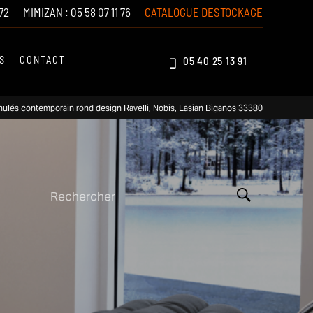
72
MIMIZAN :
05 58 07 11 76
CATALOGUE DESTOCKAGE
S
CONTACT
05 40 25 13 91
nulés contemporain rond design Ravelli, Nobis, Lasian Biganos 33380
Rechercher